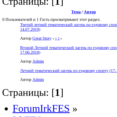
Страницы: [
1
]
Тема
/
Автор
0 Пользователей и 1 Гость просматривают этот раздел.
Третий летний тематический лагерь по ездовому спор
14.07.2019)
Автор
Great Story
«
1
2
»
Второй Летний тематический лагерь по ездовому спо
17.06.2018)
Автор
Admin
Летний тематический лагерь по ездовому спорту (17-
Автор
Admin
Страницы: [
1
]
ForumIrkFES
»