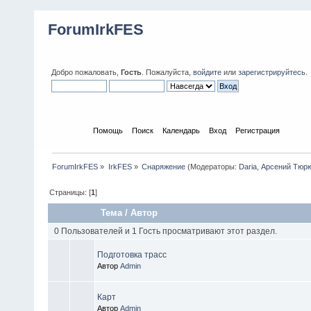
ForumIrkFES
Добро пожаловать,
Гость
. Пожалуйста,
войдите
или
зарегистрируйтесь
.
Начало
Помощь
Поиск
Календарь
Вход
Регистрация
ForumIrkFES
»
IrkFES
»
Снаряжение
(Модераторы:
Daria
,
Арсений Тюр
Страницы: [
1
]
Тема
/
Автор
0 Пользователей и 1 Гость просматривают этот раздел.
Подготовка трасс
Автор
Admin
Карт
Автор
Admin