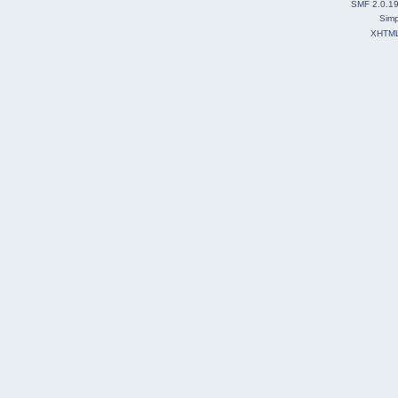
SMF 2.0.1
Simp
XHTM