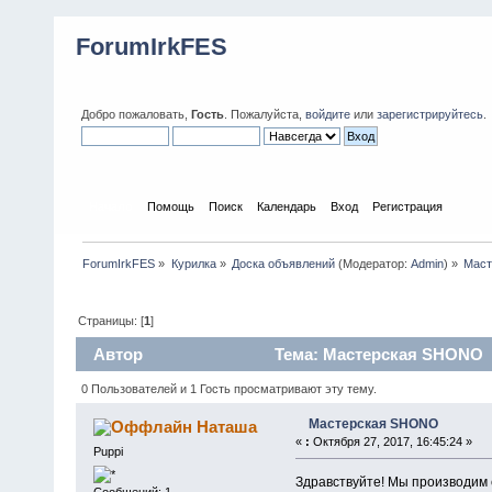
ForumIrkFES
Добро пожаловать,
Гость
. Пожалуйста,
войдите
или
зарегистрируйтесь
.
Начало
Помощь
Поиск
Календарь
Вход
Регистрация
ForumIrkFES
»
Курилка
»
Доска объявлений
(Модератор:
Admin
) »
Мас
Страницы: [
1
]
Автор
Тема: Мастерская SHONO (
0 Пользователей и 1 Гость просматривают эту тему.
Мастерская SHONO
Наташа
«
:
Октября 27, 2017, 16:45:24 »
Puppi
Здравствуйте! Мы производим 