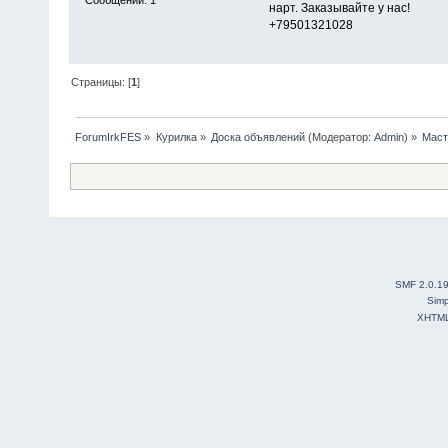
Сообщений: 1
нарт. Заказывайте у нас!
+79501321028
Страницы: [
1
]
ForumIrkFES
»
Курилка
»
Доска объявлений
(Модератор:
Admin
) »
Мас
SMF 2.0.1
Simp
XHTM