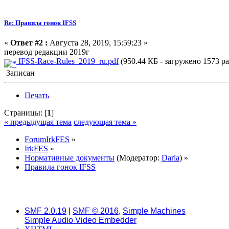
Re: Правила гонок IFSS
«
Ответ #2 :
Августа 28, 2019, 15:59:23 »
перевод редакции 2019г
IFSS-Race-Rules_2019_ru.pdf
(950.44 КБ - загружено 1573 ра
Записан
Печать
Страницы: [
1
]
« предыдущая тема
следующая тема »
ForumIrkFES
»
IrkFES
»
Нормативные документы
(Модератор:
Daria
) »
Правила гонок IFSS
SMF 2.0.19
|
SMF © 2016
,
Simple Machines
Simple Audio Video Embedder