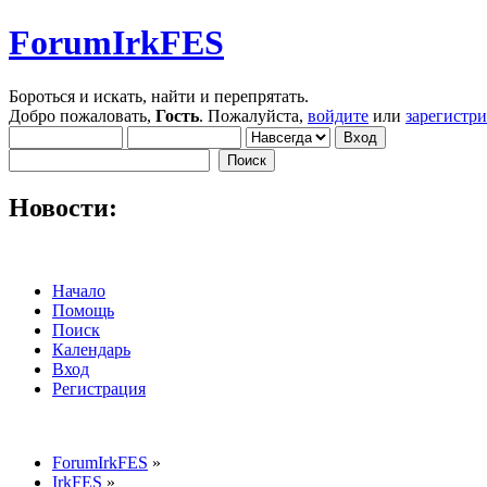
ForumIrkFES
Бороться и искать, найти и перепрятать.
Добро пожаловать,
Гость
. Пожалуйста,
войдите
или
зарегистр
Новости:
Начало
Помощь
Поиск
Календарь
Вход
Регистрация
ForumIrkFES
»
IrkFES
»