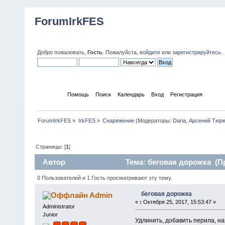
ForumIrkFES
Добро пожаловать,
Гость
. Пожалуйста,
войдите
или
зарегистрируйтесь
.
Начало
Помощь
Поиск
Календарь
Вход
Регистрация
ForumIrkFES
»
IrkFES
»
Снаряжение
(Модераторы:
Daria
,
Арсений Тюр
Страницы: [
1
]
Автор
Тема: беговая дорожка (Пр
0 Пользователей и 1 Гость просматривают эту тему.
беговая дорожка
Admin
«
:
Октября 25, 2017, 15:53:47 »
Administrator
Junior
Удлинить, добавить перила, на