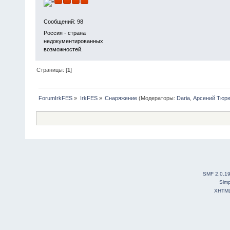
Сообщений: 98
Россия - страна
недокументированных
возможностей.
Страницы: [
1
]
ForumIrkFES
»
IrkFES
»
Снаряжение
(Модераторы:
Daria
,
Арсений Тюр
SMF 2.0.1
Simp
XHTM