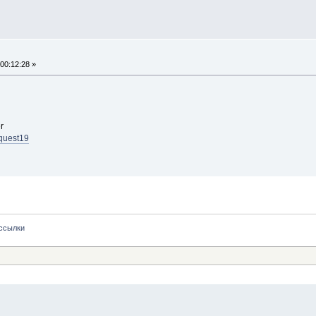
00:12:28 »
r
nquest19
ссылки