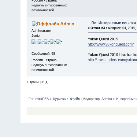
Россия - страна
недокументированных
возможностей.
Re: Интересные ссылки
Admin
«
Ответ #3 :
Февраля 04, 2019, 
Administrator
Junior
Yukon Quest 2019
http://www.yukonquest.com/
Сообщений: 98
Yukon Quest 2019 Live tracke
http://trackleaders.com/yuko
Россия - страна
недокументированных
возможностей.
Страницы: [
1
]
ForumIrkFES
»
Курилка
»
Флейм
(Модератор:
Admin
) »
Интересные 