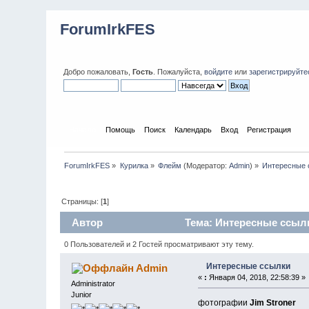
ForumIrkFES
Добро пожаловать,
Гость
. Пожалуйста,
войдите
или
зарегистрируйте
Начало
Помощь
Поиск
Календарь
Вход
Регистрация
ForumIrkFES
»
Курилка
»
Флейм
(Модератор:
Admin
) »
Интересные 
Страницы: [
1
]
Автор
Тема: Интересные ссылк
0 Пользователей и 2 Гостей просматривают эту тему.
Интересные ссылки
Admin
«
:
Января 04, 2018, 22:58:39 »
Administrator
Junior
фотографии
Jim Stroner