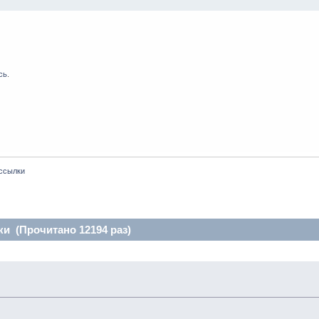
сь
.
ссылки
и (Прочитано 12194 раз)