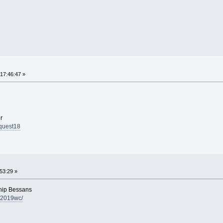
17:46:47 »
r
nquest18
53:29 »
hip Bessans
s2019wc/