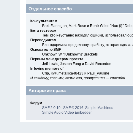
Отдельное спасибо
Консультантам
Brett Flannigan, Mark Rose и René-Gilles "Nao 尚" Debe
Бета тестерам
Тем, кто неустанно находил ошибки, использовал обр
Переводчикам
Благодарим за проделанную работу, которая сделал
Основателю SMF
Unknown W. "[Unknown]" Brackets
Первым менеджерам проекта
Jeff Lewis, Joseph Fung и David Recordon
In loving memory of
Crip, K@, metallica48423 и Paul_Pauline
И каждому, кого мы, возможно, пропустили — спасибо!
Авторские права
Форум
SMF 2.0.19
|
SMF © 2016
,
Simple Machines
Simple Audio Video Embedder