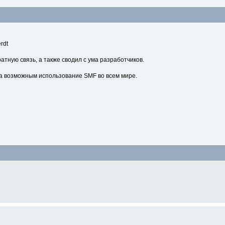
rdt
атную связь, а также сводил с ума разработчиков.
а возможным использование SMF во всем мире.