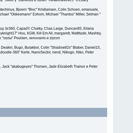
emy "SleePy" Darwood и Justin "metallica48423" O'Leary
techinus, Bjoern "Bloc" Kristiansen, Colin Schoen, emanuele,
hael "Oldiesmann" Eshom, Michael "Thantos" Miller, Selman "
Bigguy, br360, CapadY, Chalky, Chas Large, Duncan85, Eliana
knight17" Hou, KGIII, Kill Em All, margarett, Mattitude, Mashby,
ade "sησω" Poulsen, xenovanis и ziycon
Deakin, Bugo, Bulakbol, Colin "Shadow82x" Blaber, Daniel15,
doodle-360" Kerle, NanoSector, nend, Nibogo, Niko, Peter
e, Jack "akabugeyes" Thorsen, Jade Elizabeth Trainor и Peter