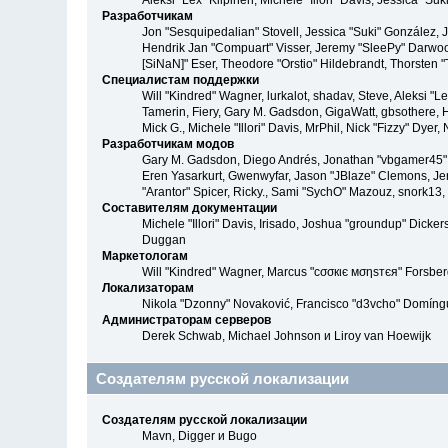
Aleksi "Lex" Kilpinen, Michele "Illori" Davis, Jessica 
Разработчикам
Jon "Sesquipedalian" Stovell, Jessica "Suki" González,
Hendrik Jan "Compuart" Visser, Jeremy "SleePy" Darwoo
[SiNaN]" Eser, Theodore "Orstio" Hildebrandt, Thorsten "
Специалистам поддержки
Will "Kindred" Wagner, lurkalot, shadav, Steve, Aleksi "
Tamerin, Fiery, Gary M. Gadsdon, GigaWatt, gbsothere, Ha
Mick G., Michele "Illori" Davis, MrPhil, Nick "Fizzy" Dy
Разработчикам модов
Gary M. Gadsdon, Diego Andrés, Jonathan "vbgamer45" V
Eren Yasarkurt, Gwenwyfar, Jason "JBlaze" Clemons, Jer
"Arantor" Spicer, Ricky., Sami "SychO" Mazouz, snork13,
Составителям документации
Michele "Illori" Davis, Irisado, Joshua "groundup" Dick
Duggan
Маркетологам
Will "Kindred" Wagner, Marcus "cσσкιє мσηѕтєя" Forsberg
Локализаторам
Nikola "Dzonny" Novaković, Francisco "d3vcho" Domíng
Администраторам серверов
Derek Schwab, Michael Johnson и Liroy van Hoewijk
Создателям русской локализации
Создателям русской локализации
Mavn, Digger и Bugo