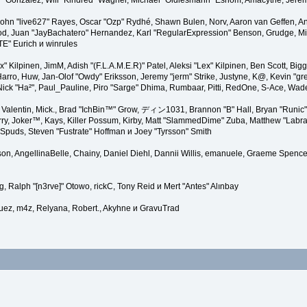
"Suki" González, Will "Kindred" Wagner, Michael "Oldiesmann" Eshom, Amacythe, Jer
 John "live627" Rayes, Oscar "Ozp" Rydhé, Shawn Bulen, Norv, Aaron van Geffen, An
d, Juan "JayBachatero" Hernandez, Karl "RegularExpression" Benson, Grudge, Mic
TE" Eurich и winrules
Lex" Kilpinen, JimM, Adish "(F.L.A.M.E.R)" Patel, Aleksi "Lex" Kilpinen, Ben Scott, 
rro, Huw, Jan-Olof "Owdy" Eriksson, Jeremy "jerm" Strike, Justyne, K@, Kevin "grey
er, Nick "Ha²", Paul_Pauline, Piro "Sarge" Dhima, Rumbaar, Pitti, RedOne, S-Ace, W
alentin, Mick., Brad "IchBin™" Grow, ディン1031, Brannon "B" Hall, Bryan "Runic" 
ry, Joker™, Kays, Killer Possum, Kirby, Matt "SlammedDime" Zuba, Matthew "Labra
 Spuds, Steven "Fustrate" Hoffman и Joey "Tyrsson" Smith
erson, AngellinaBelle, Chainy, Daniel Diehl, Dannii Willis, emanuele, Graeme Spenc
, Ralph "[n3rve]" Otowo, rickC, Tony Reid и Mert "Antes" Alınbay
uez, m4z, Relyana, Robert., Akyhne и GravuTrad