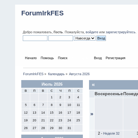
ForumIrkFES
Добро пожаловать,
Гость
. Пожалуйста,
войдите
или
зарегистрируйтесь
.
Начало
Помощь
Поиск
Календарь
Вход
Регистрация
ForumIrkFES
»
Календарь
»
Августа 2026
«
Июль 2026
В
П
В
С
Ч
П
С
Воскресенье
Понед
1
2
3
4
5
6
7
8
9
10
11
12
13
14
15
16
17
18
»
19
20
21
22
23
24
25
26
27
28
29
30
31
2
-
Неделя 32