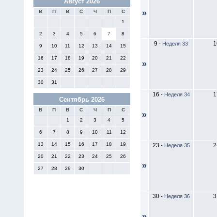
Август 2026
»
В
П
В
С
Ч
П
С
1
2
3
4
5
6
7
8
9
1
-
Неделя 33
9
10
11
12
13
14
15
16
17
18
19
20
21
22
»
23
24
25
26
27
28
29
30
31
16
1
-
Неделя 34
Сентябрь 2026
В
П
В
С
Ч
П
С
»
1
2
3
4
5
6
7
8
9
10
11
12
13
14
15
16
17
18
19
23
2
-
Неделя 35
20
21
22
23
24
25
26
»
27
28
29
30
30
3
-
Неделя 36
»