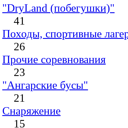
"DryLand (побегушки)"
41
Походы, спортивные лаге
26
Прочие соревнования
23
"Ангарские бусы"
21
Снаряжение
15