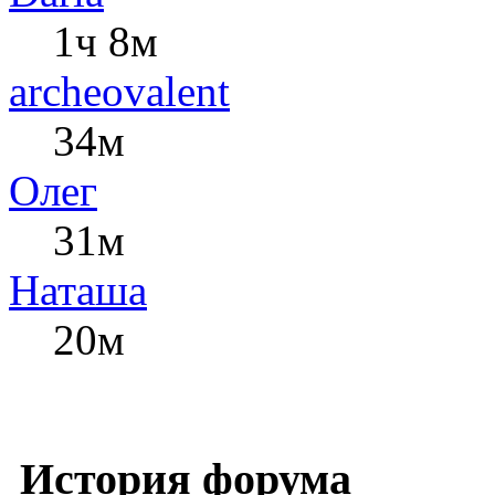
1ч 8м
archeovalent
34м
Олег
31м
Наташа
20м
История форума