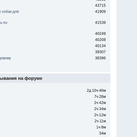
43715
 собак для
41909
ь по
41539
40249
40208
40134
39307
довому
38396
ывания на форуме
2д 10ч 46м
7ч 28м
2ч 42м
2ч 34м
2ч 12м
2ч 11м
1ч 8м
34м