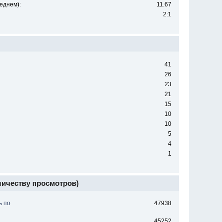
еднем):
11.67
2:1
41
26
23
21
15
10
10
5
4
1
личеству просмотров)
ь по
47938
45252