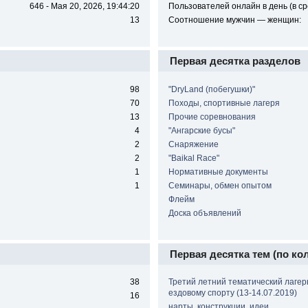
646 - Мая 20, 2026, 19:44:20
Пользователей онлайн в день (в ср
13
Соотношение мужчин — женщин:
Первая десятка разделов
98
"DryLand (побегушки)"
70
Походы, спортивные лагеря
13
Прочие соревнования
4
"Ангарские бусы"
2
Снаряжение
2
"Baikal Race"
1
Нормативные документы
1
Cеминары, обмен опытом
Флейм
Доска объявлений
Первая десятка тем (по ко
38
Третий летний тематический лагер
ездовому спорту (13-14.07.2019)
16
нарты, конструкции, идеи