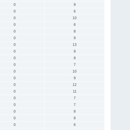
0
9
0
6
0
10
0
6
0
8
0
9
0
13
0
9
0
8
0
7
0
10
0
9
0
12
0
11
0
7
0
7
0
8
0
8
0
6