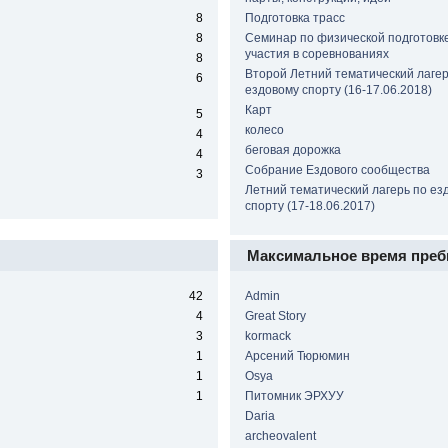
8
Подготовка трасс
8
Семинар по физической подготовке
участия в соревнованиях
8
Второй Летний тематический лагер
6
ездовому спорту (16-17.06.2018)
Карт
5
колесо
4
беговая дорожка
4
Собрание Ездового сообщества
3
Летний тематический лагерь по ез
спорту (17-18.06.2017)
Максимальное время преб
42
Admin
4
Great Story
3
kormack
1
Арсений Тюрюмин
1
Osya
1
Питомник ЭРХУУ
Daria
archeovalent