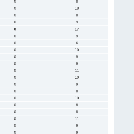
0
8
0
18
0
8
0
9
0
17
0
9
0
6
0
10
0
9
0
9
0
11
0
10
0
9
0
8
0
10
0
8
0
8
0
11
0
9
0
9