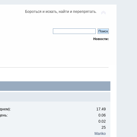
Бороться и искать, найти и перепрятать.
Новости:
днем):
17.49
ень:
0.06
0.02
25
Mariko