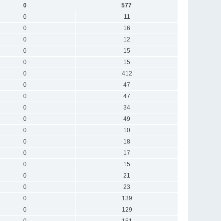
0
577
0
11
0
16
0
12
0
15
0
15
0
412
0
47
0
47
0
34
0
49
0
10
0
18
0
17
0
15
0
21
0
23
0
139
0
129
0
151