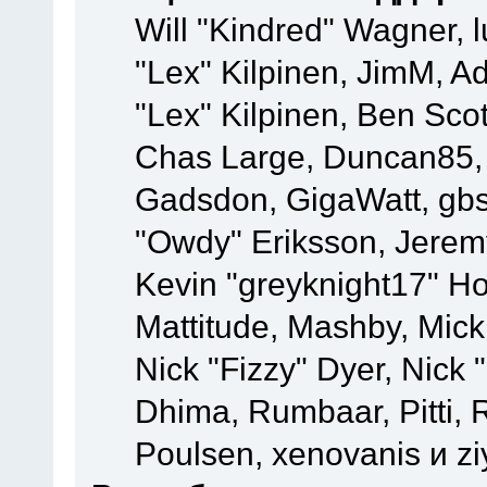
Will "Kindred" Wagner, l
"Lex" Kilpinen, JimM, Ad
"Lex" Kilpinen, Ben Sco
Chas Large, Duncan85, E
Gadsdon, GigaWatt, gbs
"Owdy" Eriksson, Jeremy
Kevin "greyknight17" Hou
Mattitude, Mashby, Mick G
Nick "Fizzy" Dyer, Nick 
Dhima, Rumbaar, Pitti,
Poulsen, xenovanis и z