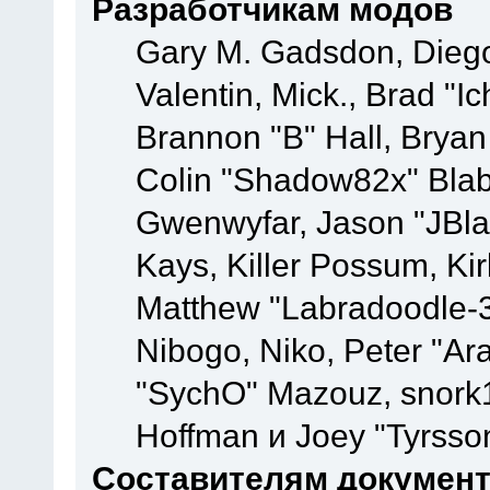
Разработчикам модов
Gary M. Gadsdon, Dieg
Valentin, Mick., Brad
Brannon "B" Hall, Bryan
Colin "Shadow82x" Blabe
Gwenwyfar, Jason "JBla
Kays, Killer Possum, K
Matthew "Labradoodle-3
Nibogo, Niko, Peter "Ara
"SychO" Mazouz, snork1
Hoffman и Joey "Tyrsso
Составителям докумен