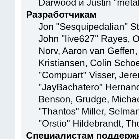
Darwood и Justin "meta
Разработчикам
Jon "Sesquipedalian" St
John "live627" Rayes, 
Norv, Aaron van Geffen,
Kristiansen, Colin Scho
"Compuart" Visser, Jer
"JayBachatero" Hernand
Benson, Grudge, Micha
"Thantos" Miller, Selma
"Orstio" Hildebrandt, Th
Специалистам поддерж