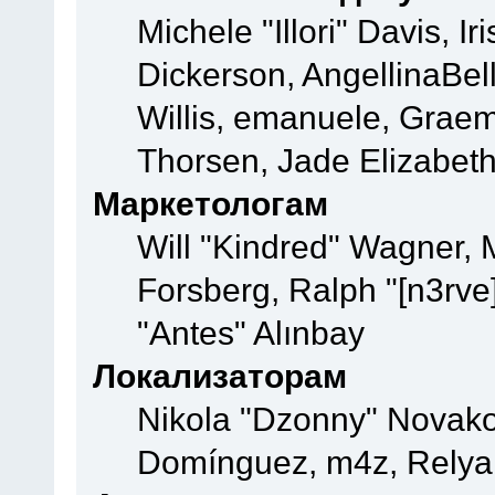
Michele "Illori" Davis, 
Dickerson, AngellinaBell
Willis, emanuele, Grae
Thorsen, Jade Elizabeth
Маркетологам
Will "Kindred" Wagner,
Forsberg, Ralph "[n3rve
"Antes" Alınbay
Локализаторам
Nikola "Dzonny" Novako
Domínguez, m4z, Relyan