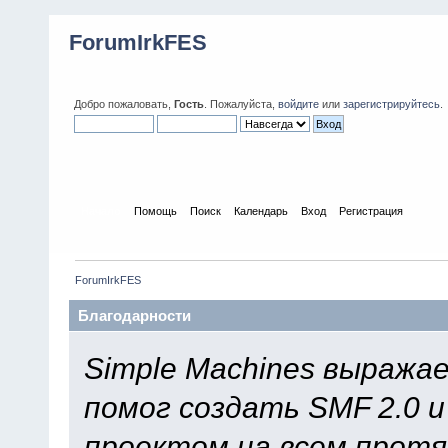
ForumIrkFES
Добро пожаловать,
Гость
. Пожалуйста,
войдите
или
зарегистрируйтесь
.
Начало
Помощь
Поиск
Календарь
Вход
Регистрация
ForumIrkFES
Благодарности
Simple Machines выража
помог создать SMF 2.0 
проектом на всем протя