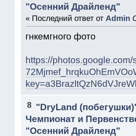
"Осенний Драйленд"
« Последний ответ от
Admin
гнкемгного фото
https://photos.google.
72Mjmef_hrqkuOhEmVOo
key=a3BrazltQzN6dVJre
8
"DryLand (побегушки)
Чемпионат и Первенств
"Осенний Драйленд"