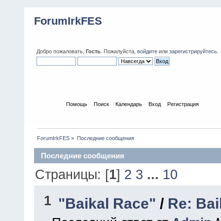
ForumIrkFES
Добро пожаловать,
Гость
. Пожалуйста,
войдите
или
зарегистрируйтесь
.
Начало
Помощь
Поиск
Календарь
Вход
Регистрация
ForumIrkFES
»
Последние сообщения
Последние сообщения
Страницы: [
1
]
2
3
...
10
1
"Baikal Race"
/
Re: Bai