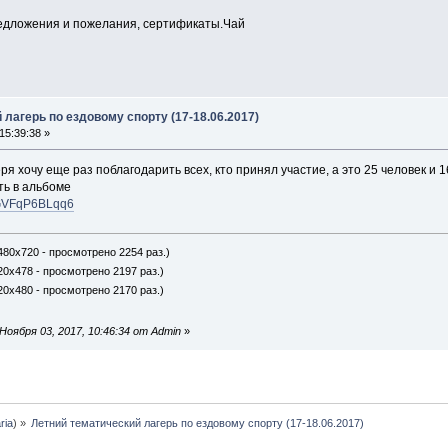
редложения и пожелания, сертификаты.Чай
 лагерь по ездовому спорту (17-18.06.2017)
15:39:38 »
ря хочу еще раз поблагодарить всех, кто принял участие, а это 25 человек и
ь в альбоме
EaGVFqP6BLqq6
480x720 - просмотрено 2254 раз.)
20x478 - просмотрено 2197 раз.)
20x480 - просмотрено 2170 раз.)
оября 03, 2017, 10:46:34 от Admin
»
ria
) »
Летний тематический лагерь по ездовому спорту (17-18.06.2017)