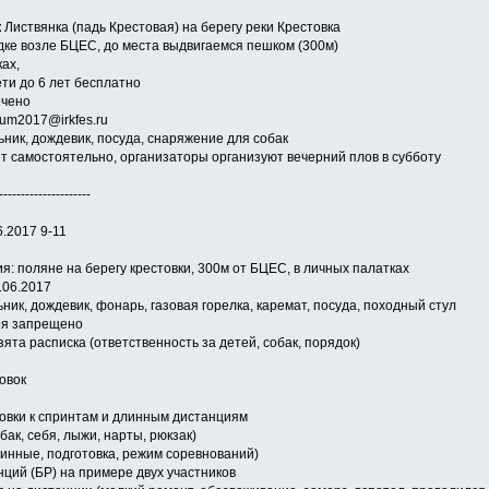
 Листвянка (падь Крестовая) на берегу реки Крестовка
дке возле БЦЕС, до места выдвигаемся пешком (300м)
ах,
ети до 6 лет бесплатно
ичено
um2017@irkfes.ru
ьник, дождевик, посуда, снаряжение для собак
ет самостоятельно, организаторы организуют вечерний плов в субботу
---------------------
6.2017 9-11
: поляне на берегу крестовки, 300м от БЦЕС, в личных палатках
.06.2017
ник, дождевик, фонарь, газовая горелка, каремат, посуда, походный стул
ря запрещено
зята расписка (ответственность за детей, собак, порядок)
овок
овки к спринтам и длинным дистанциям
ак, себя, лыжи, нарты, рюкзак)
линные, подготовка, режим соревнований)
ций (БР) на примере двух участников