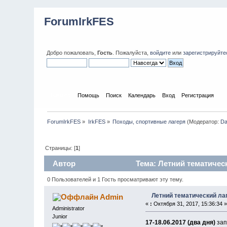
ForumIrkFES
Добро пожаловать,
Гость
. Пожалуйста,
войдите
или
зарегистрируйте
Начало
Помощь
Поиск
Календарь
Вход
Регистрация
ForumIrkFES
»
IrkFES
»
Походы, спортивные лагеря
(Модератор:
Da
Страницы: [
1
]
Автор
Тема: Летний тематическ
0 Пользователей и 1 Гость просматривают эту тему.
Летний тематический лаг
Admin
«
:
Октября 31, 2017, 15:36:34 »
Administrator
Junior
17-18.06.2017 (два дня)
зап