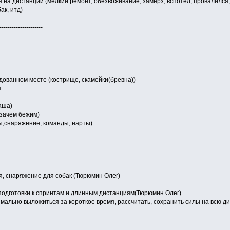
на дистанции (мелкий ремонт, обезвоживание, замерз, вспотел, провалился, 
ак, итд)
---------------------
дованном месте (кострище, скамейки(бревна))
я
аша)
 зачем бежим)
ы,снаряжение, команды, нарты)
я, снаряжение для собак (Тюрюмин Олег)
одготовки к спринтам и длинным дистанциям(Тюрюмин Олег)
имально выложиться за короткое время, рассчитать, сохранить силы на всю д