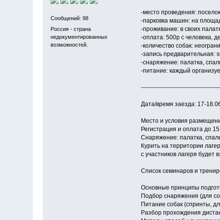
-место проведения: поселок
Сообщений: 98
-парковка машин: на площа
-проживание: в своих палатк
Россия - страна
недокументированных
-оплата: 500р с человека, д
возможностей.
-количество собак: неогран
-запись предварительная: s
-снаряжение: палатка, спал
-питание: каждый организу
----------------------------------------
Дата/время заезда: 17-18.0
Место и условия размещения
Регистрация и оплата до 15
Снаряжение: палатка, спаль
Курить на территории лаге
с участников лагеря будет в
Список семинаров и тренир
Основные принципы подгот
Подбор снаряжения (для соб
Питание собак (спринты, д
Разбор прохождения дистан