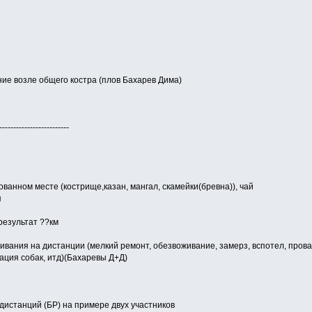
ние возле общего костра (плов Бахарев Дима)
-------------------------
ванном месте (кострище,казан, мангал, скамейки(бревна)), чай
я
 результат ??км
вания на дистанции (мелкий ремонт, обезвоживание, замерз, вспотел, прова
уация собак, итд)(Бахаревы Д+Д)
дистанций (БР) на примере двух участников