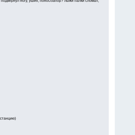
подвернул ногу, ушиб, понос/запор? лыжи палки сломал,
истанцию)