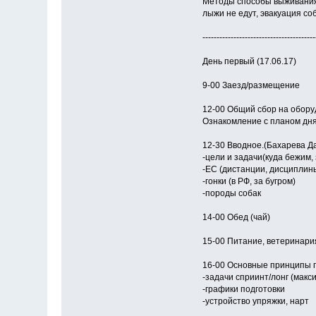
Методы способы выживания 
лыжи не едут, эвакуация соб
----------------------------------------
День первый (17.06.17)
9-00 Заезд/размещение
12-00 Общий сбор на обору
Ознакомление с планом дн
12-30 Вводное.(Бахарева Д
-цели и задачи(куда бежим,
-ЕС (дистанции, дисциплин
-гонки (в РФ, за бугром)
-породы собак
14-00 Обед (чай)
15-00 Питание, ветеринари
16-00 Основные принципы п
-задачи сприинт/лонг (макс
-графики подготовки
-устройство упряжки, нарт