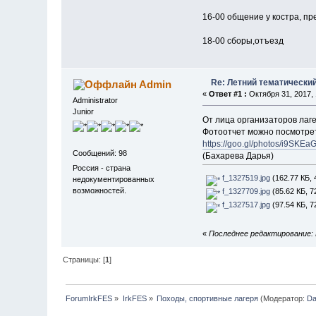
16-00 общение у костра, п
18-00 сборы,отъезд
Re: Летний тематический
Admin
«
Ответ #1 :
Октября 31, 2017, 
Administrator
Junior
От лица организаторов лаге
Фотоотчет можно посмотрет
https://goo.gl/photos/i9SK
Сообщений: 98
(Бахарева Дарья)
Россия - страна
f_1327519.jpg
(162.77 КБ, 
недокументированных
возможностей.
f_1327709.jpg
(85.62 КБ, 7
f_1327517.jpg
(97.54 КБ, 7
«
Последнее редактирование: Н
Страницы: [
1
]
ForumIrkFES
»
IrkFES
»
Походы, спортивные лагеря
(Модератор:
Da